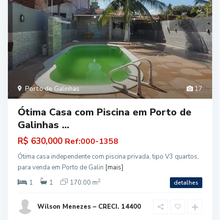
Porto de Galinhas
17
Ótima Casa com Piscina em Porto de
Galinhas ...
R$ 630,000
Ref:000-1358
Ótima casa independente com piscina privada, tipo V3 quartos,
para venda em Porto de Galin
[mais]
2
1
1
170.00 m
detalhes
Wilson Menezes – CRECI. 14400