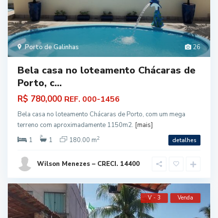
Porto de Galinhas
26
Bela casa no loteamento Chácaras de
Porto, c...
R$ 780,000
REF. 000-1456
Bela casa no loteamento Chácaras de Porto, com um mega
terreno com aproximadamente 1150m2.
[mais]
2
1
1
180.00 m
detalhes
Wilson Menezes – CRECI. 14400
V - 3
Venda