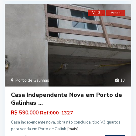
V - 3
Venda
Porto de Galinhas
13
Casa Independente Nova em Porto de
Galinhas ...
R$ 590,000
Ref:000-1327
Casa independente nova, obra não concluída, tipo V3 quartos,
para venda em Porto de Galinh
[mais]