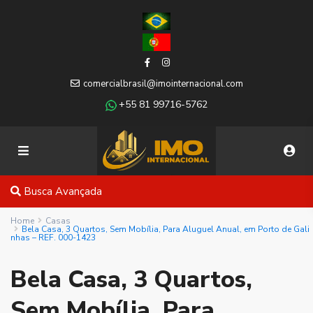
comercialbrasil@imointernacional.com
+55 81 99716-5762
Busca Avançada
Home
Casas
Bela Casa, 3 Quartos, Sem Mobília, Para Aluguel Anual, em Porto de Gali
nhas – REF. 000-1423
Bela Casa, 3 Quartos,
Sem Mobília, Para