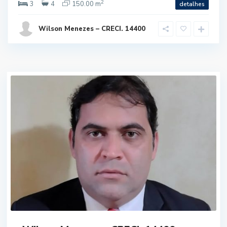
2
3
4
150.00 m
detalhes
Wilson Menezes – CRECI. 14400