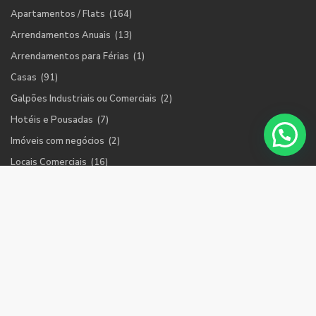
Apartamentos / Flats
(164)
Arrendamentos Anuais
(13)
Arrendamentos para Férias
(1)
Casas
(91)
Galpões Industriais ou Comerciais
(2)
Hotéis e Pousadas
(7)
Imóveis com negócios
(2)
Locais Comerciais
(16)
Prédios
(2)
Restaurantes, Bares
(10)
Terrenos / Lotes
(48)
Todos os Direitos Reservados - Imo Internacional - Porto Web
Digital