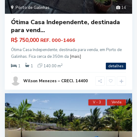
Porto de Galinhas
14
Ótima Casa Independente, destinada
para vend...
R$ 750,000
REF. 000-1466
Ótima Casa Independente, destinada para venda, em Porto de
Galinhas. Fica cerca de 350m da
[mais]
2
1
1
140.00 m
detalhes
Wilson Menezes – CRECI. 14400
V - 3
Venda